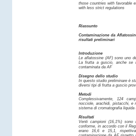
those countries with favorable e
with less strict regulations
Riassunto
Contaminazione da Aflatossine 
risultati preliminari
Introduzione
Le aflatossine (AF) sono uno dei
La frutta a guscio, anche se r
contaminata da AF
Disegno dello studio
In questo studio preliminare è s
diversi tipi di frutta a guscio pr
Metodi
Complessivamente, 124 campio
nocciole, arachidi, pistacchi, e 
sistema di cromatografia liquida
Risultati
Venti campioni (16,1%) sono r
conforme, in accordo con il Reg.
erano 16,6 e 15,1, rispettiva
contaminazione da AF rispetto agli