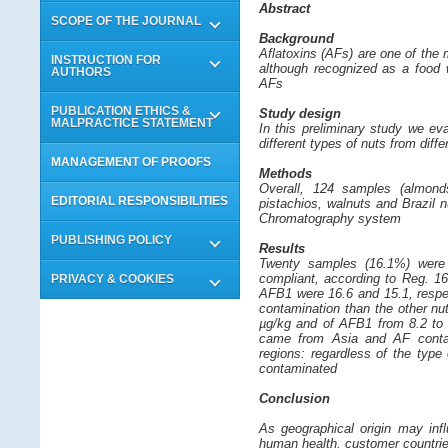
Abstract
SCOPE OF THE JOURNAL
Background
Aflatoxins (AFs) are one of the
INSTRUCTION FOR
although recognized as a food w
AUTHORS
AFs
PUBLICATION ETHICS &
Study design
MALPRACTICE STATEMENT
In this preliminary study we e
different types of nuts from diff
MANAGEMENT OF PROOFS
Methods
Overall, 124 samples (almonds
EDITORIAL RESPONSIBILITIES
pistachios, walnuts and Brazil 
Chromatography system
PUBLISHING POLICY
Results
Twenty samples (16.1%) were
compliant, according to Reg. 1
PRIVACY & COOKIES
AFB1 were 16.6 and 15.1, respe
contamination than the other nut
µg/kg and of AFB1 from 8.2 to 
came from Asia and AF contami
regions: regardless of the typ
contaminated
Conclusion
As geographical origin may infl
human health, customer countrie