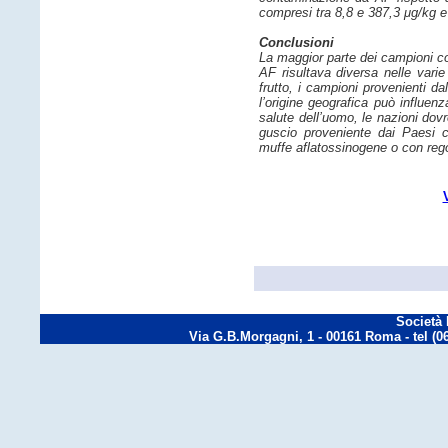
compresi tra 8,8 e 387,3 μg/kg e
Conclusioni
La maggior parte dei campioni co
AF risultava diversa nelle varie
frutto, i campioni provenienti d
l’origine geografica può influenz
salute dell’uomo, le nazioni dov
guscio proveniente dai Paesi co
muffe aflatossinogene o con reg
Società 
Via G.B.Morgagni, 1 - 00161 Roma - tel (06