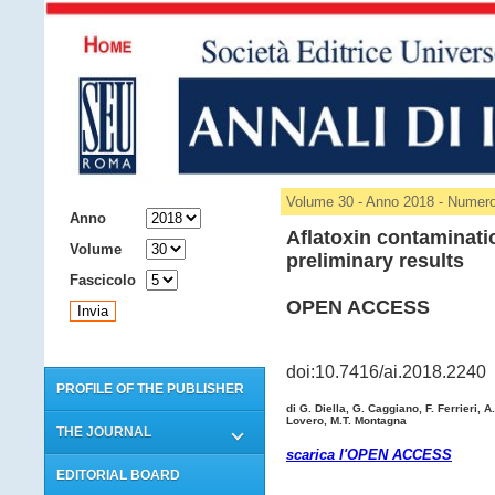
ARCHIVIO
Volume 30 - Anno 2018 - Numer
Anno
Aflatoxin contaminatio
Volume
preliminary results
Fascicolo
OPEN ACCESS
doi:10.7416/ai.2018.2240
PROFILE OF THE PUBLISHER
di G. Diella, G. Caggiano, F. Ferrieri, 
Lovero, M.T. Montagna
THE JOURNAL
scarica l'OPEN ACCESS
EDITORIAL BOARD