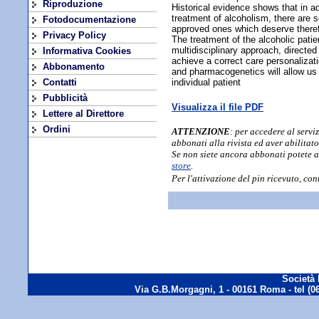
Riproduzione
Historical evidence shows that in ad
treatment of alcoholism, there are 
Fotodocumentazione
approved ones which deserve therefo
Privacy Policy
The treatment of the alcoholic pati
multidisciplinary approach, directed
Informativa Cookies
achieve a correct care personalizati
Abbonamento
and pharmacogenetics will allow us 
Contatti
individual patient
Pubblicità
Visualizza il file PDF
Lettere al Direttore
Ordini
ATTENZIONE
: per accedere al servi
abbonati alla rivista ed aver abilitato
Se non siete ancora abbonati potete ab
store
.
Per l'attivazione del pin ricevuto, co
Società 
Via G.B.Morgagni, 1 - 00161 Roma - tel (06