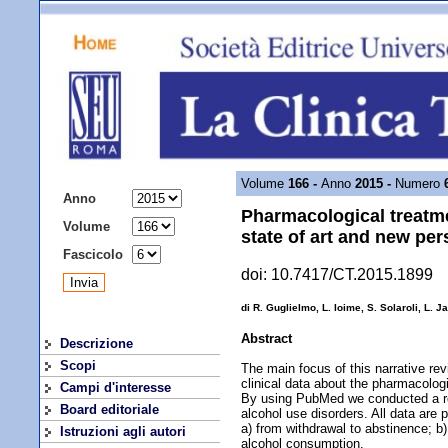
ARCHIVIO
Volume
166 -
Anno
2015 -
Numero
Anno
Pharmacological treatme
Volume
state of art and new per
Fascicolo
doi: 10.7417/CT.2015.1899
di R. Guglielmo, L. Ioime, S. Solaroli, L. Ja
Abstract
Descrizione
Scopi
The main focus of this narrative re
clinical data about the pharmacologi
Campi d'interesse
By using PubMed we conducted a revi
Board editoriale
alcohol use disorders. All data are 
a) from withdrawal to abstinence; b)
Istruzioni agli autori
alcohol consumption.